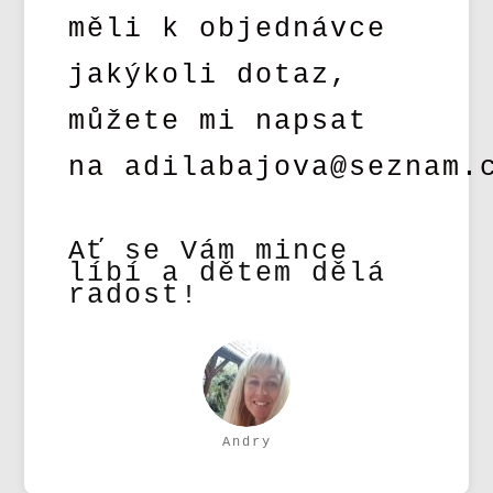
měli k objednávce
jakýkoli dotaz,
můžete mi napsat
na adilabajova@seznam.
Ať se Vám mince
líbí a dětem dělá
radost!
Andry